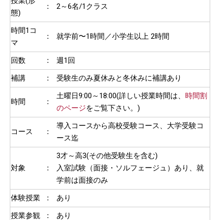
授業(形
：
2～6名/1クラス
態)
時間1コ
：
就学前〜1時間／小学生以上 2時間
マ
回数
：
週1回
補講
：
受験生のみ夏休みと冬休みに補講あり
土曜日9:00～18:00(詳しい授業時間は、
時間割
時間
：
のページ
をご覧下さい。)
導入コースから高校受験コース、大学受験コ
コース
：
ース迄
3才～高3(その他受験生を含む)
対象
：
入室試験（面接・ソルフェージュ）あり、就
学前は面接のみ
体験授業
：
あり
授業参観
：
あり