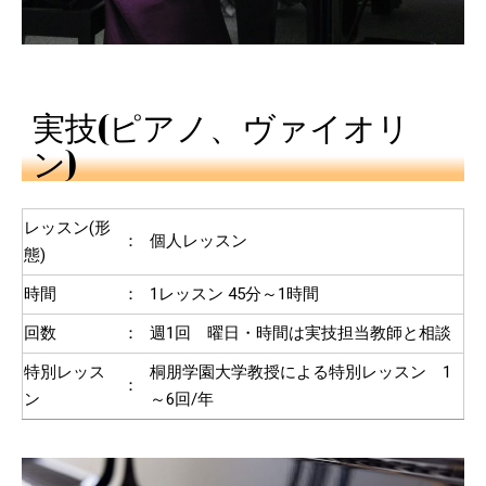
実技(ピアノ、ヴァイオリ
ン)
レッスン(形
：
個人レッスン
態)
時間
：
1レッスン 45分～1時間
回数
：
週1回 曜日・時間は実技担当教師と相談
特別レッス
桐朋学園大学教授による特別レッスン 1
：
ン
～6回/年